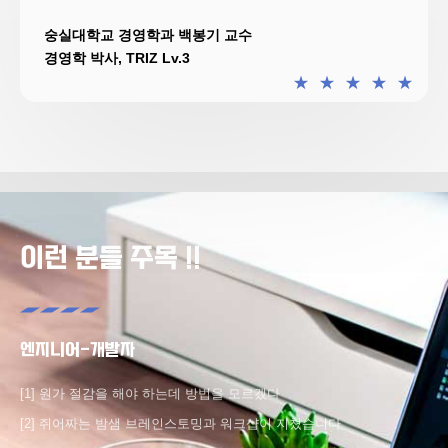
숭실대학교 경영학과 백봉기 교수
경영학 박사, TRIZ Lv.3
★
★
★
★
★
이런 분들 주목 !!
엔지니어-개발자
[1] 원가 절감을 해야 하는데 방법을 모르겠다
[2] 쥐어짜는 밤샘 브레인스토밍과 워크샵이 지쳤습니다