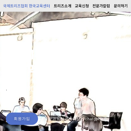
국제트리즈협회 한국교육센터
트리즈소개
교육신청
전문가칼럼
문의하기
국제트리즈협회 한국교육센터
국내 1위
기술혁신 교육기관
회원가입시,
.
ChatGPT, TRIZ 활용 매뉴얼 무료제공
회원가입
모든과목보기(e러닝), chatgpt포함