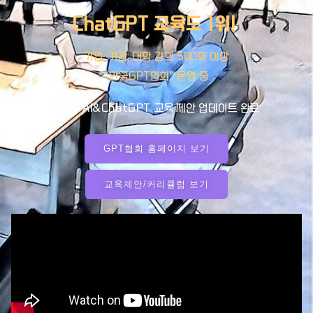
ChatGPT 교육도 1위!
기업, 기관, 대학 강의 500회 이상
“한국GPT협회” 운영 중
2
4년 AI&ChatGPT
교육 제안 업데이트 완료
GPT협회 홈페이지 보기
교육제안/커리큘럼 보기