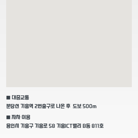
■ 대중교통
분당선 기흥역 2번출구로 나온 후 도보 500m
■ 자차 이용
용인시 기흥구 기흥로 58 기흥ICT밸리 B동 811호