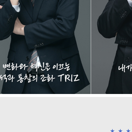
★
★
★