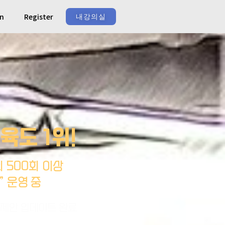
In
Register
내강의실
교육도 1위!
의 500회 이상
” 운영 중
 제안 업데이트 완료