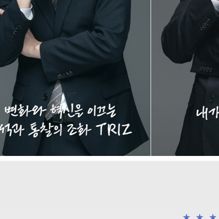
★
★
★