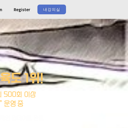
In
Register
내강의실
교육도 1위!
의 500회 이상
” 운영 중
 제안 업데이트 완료