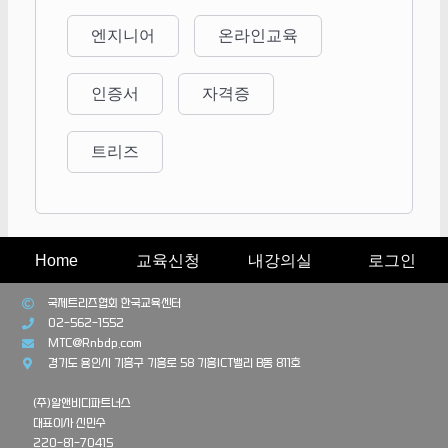
엔지니어
온라인교육
인증서
자격증
트리즈
Home
교육신청
내강의실
로그인
국제트리즈협회 한국교육센터
02-562-1552
MTC@Rnbdp.com
경기도 용인시 기흥구 기흥로 58 기흥ICT밸리 B동 811호
(주)알앤비디파트너스
대표이사 신민수
220-81-70415