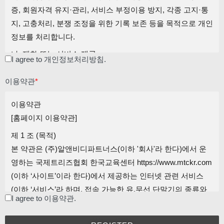
증, 회원자격 유지·관리, 서비스 부정이용 방지, 각종 고지·통
지, 고충처리, 분쟁 조정을 위한 기록 보존 등을 목적으로 개인
정보를 처리합니다.
나. 재화 또는 서비스 제공
I agree to 개인정보처리방침.
물품배송, 서비스 제공, 청구서 발송, 콘텐츠 제공, 맞춤 서비
스 제공, 요금결제·정산 등을 목적으로 개인정보를 처리합니
이용약관
*
다.
이용약관
다. 마케팅 및 광고에의 활용
[홈페이지 이용약관]
신규 서비스(제품) 개발 및 맞춤 서비스 제공, 이벤트 및 광고
제 1 조 (목적)
성 정보 제공 및 참여기회 제공 , 인구통계학적 특성에 따른 서
본 약관은 (주)알앤비디파트너스(이하 '회사'라 한다)에서 운
비스 제공 및 광고 게재 , 서비스의 유효성 확인, 접속빈도 파
영하는 국제트리즈협회 한국교육센터 https://www.mtckr.com
악 또는 회원의 서비스 이용에 대한 통계 등을 목적으로 개인
(이하 ‘사이트’이라 한다)에서 제공하는 인터넷 관련 서비스
정보를 처리합니다.
(이하 ‘서비스’라 하며, 접속 가능한 유,무선 단말기의 종류와
I agree to 이용약관.
상관없이 이용 가능한 사이트가 제공하는 모든 서비스를 의미
2. 개인정보 파일 현황
합니다.)를 이용함에 있어 회원의 권리•의무 및 책임사항을 규